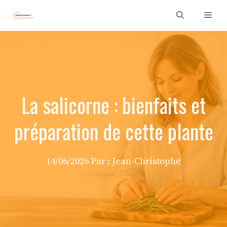
Aller
Men
au
contenu
La salicorne : bienfaits et
préparation de cette plante
14/06/2026
Par :
Jean-Christophe