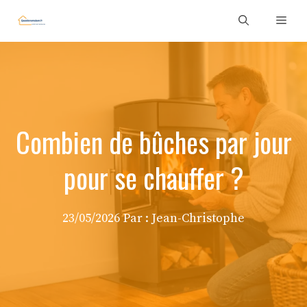
Aller
Men
au
contenu
Combien de bûches par jour
pour se chauffer ?
23/05/2026
Par :
Jean-Christophe