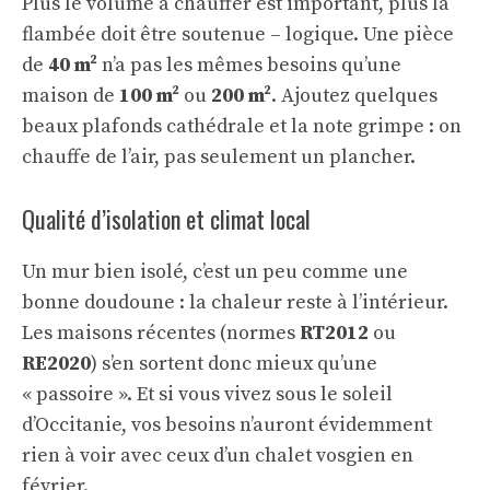
Plus le volume à chauffer est important, plus la
flambée doit être soutenue – logique. Une pièce
de
40 m²
n’a pas les mêmes besoins qu’une
maison de
100 m²
ou
200 m²
. Ajoutez quelques
beaux plafonds cathédrale et la note grimpe : on
chauffe de l’air, pas seulement un plancher.
Qualité d’isolation et climat local
Un mur bien isolé, c’est un peu comme une
bonne doudoune : la chaleur reste à l’intérieur.
Les maisons récentes (normes
RT2012
ou
RE2020
) s’en sortent donc mieux qu’une
« passoire ». Et si vous vivez sous le soleil
d’Occitanie, vos besoins n’auront évidemment
rien à voir avec ceux d’un chalet vosgien en
février.