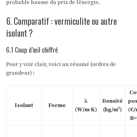
probable hausse du prix de l’énergie.
6. Comparatif : vermiculite ou autre
isolant ?
6.1 Coup d’œil chiffré
Pour y voir clair, voici un résumé (ordres de
grandeur) :
Co
λ
Densité
po
Isolant
Forme
(W/m·K)
(kg/m³)
(€/
R≈