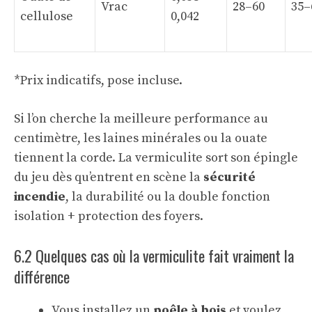
Vrac
28–60
35–
cellulose
0,042
*Prix indicatifs, pose incluse.
Si l’on cherche la meilleure performance au
centimètre, les laines minérales ou la ouate
tiennent la corde. La vermiculite sort son épingle
du jeu dès qu’entrent en scène la
sécurité
incendie
, la durabilité ou la double fonction
isolation + protection des foyers.
6.2 Quelques cas où la vermiculite fait vraiment la
différence
Vous installez un
poêle à bois
et voulez