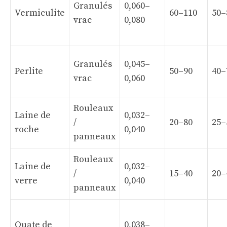
Granulés
0,060–
Vermiculite
60–110
50–
vrac
0,080
Granulés
0,045–
Perlite
50–90
40–
vrac
0,060
Rouleaux
Laine de
0,032–
/
20–80
25–
roche
0,040
panneaux
Rouleaux
Laine de
0,032–
/
15–40
20–
verre
0,040
panneaux
Ouate de
0,038–