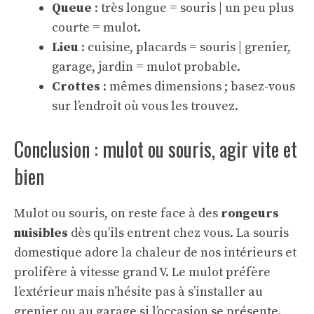
Queue
: très longue = souris | un peu plus
courte = mulot.
Lieu
: cuisine, placards = souris | grenier,
garage, jardin = mulot probable.
Crottes
: mêmes dimensions ; basez-vous
sur l’endroit où vous les trouvez.
Conclusion : mulot ou souris, agir vite et
bien
Mulot ou souris, on reste face à des
rongeurs
nuisibles
dès qu’ils entrent chez vous. La souris
domestique adore la chaleur de nos intérieurs et
prolifère à vitesse grand V. Le mulot préfère
l’extérieur mais n’hésite pas à s’installer au
grenier ou au garage si l’occasion se présente.