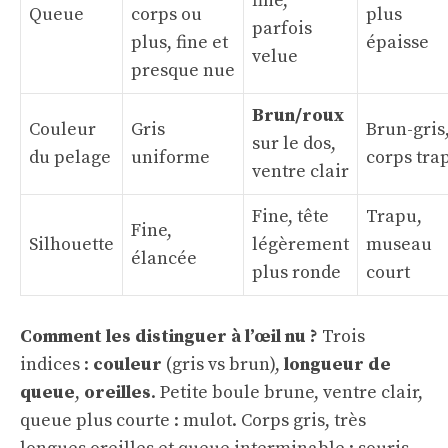
fine,
Queue
corps ou
plus
parfois
plus, fine et
épaisse
velue
presque nue
Brun/roux
Couleur
Gris
Brun-gris
sur le dos,
du pelage
uniforme
corps tra
ventre clair
Fine, tête
Trapu,
Fine,
Silhouette
légèrement
museau
élancée
plus ronde
court
Comment les distinguer à l’œil nu ?
Trois
indices :
couleur
(gris vs brun),
longueur de
queue
,
oreilles
. Petite boule brune, ventre clair,
queue plus courte : mulot. Corps gris, très