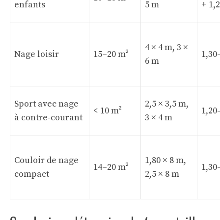
enfants
5 m
+ 1,
4 × 4 m, 3 ×
Nage loisir
15–20 m²
1,30
6 m
Sport avec nage
2,5 × 3,5 m,
< 10 m²
1,20
à contre-courant
3 × 4 m
Couloir de nage
1,80 × 8 m,
14–20 m²
1,30
compact
2,5 × 8 m