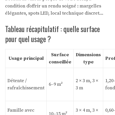
condition d’offrir un rendu soigné : margelles
élégantes, spots LED, local technique discret…
Tableau récapitulatif : quelle surface
pour quel usage ?
Surface
Dimensions
Usage principal
Pro
conseillée
type
Détente /
2 × 3 m, 3 ×
1,20
6–9 m²
rafraîchissement
3 m
fond
Famille avec
3 × 4 m, 3 ×
0,60
10–15 m²