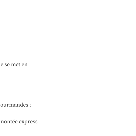
ème se met en
 gourmandes :
: montée express