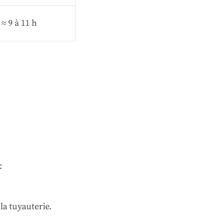
≈ 9 à 11 h
:
 la tuyauterie.