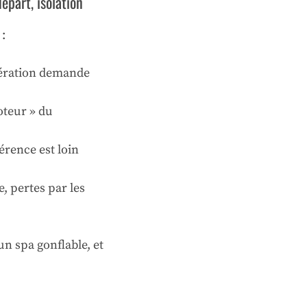
épart, isolation
:
’opération demande
moteur » du
férence est loin
, pertes par les
un spa gonflable, et