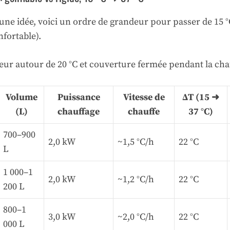
 une idée, voici un ordre de grandeur pour passer de 15 °C
fortable).
eur autour de 20 °C et couverture fermée pendant la cha
Volume
Puissance
Vitesse de
ΔT (15 ➜
(L)
chauffage
chauffe
37 °C)
700–900
2,0 kW
~1,5 °C/h
22 °C
L
1 000–1
2,0 kW
~1,2 °C/h
22 °C
200 L
800–1
3,0 kW
~2,0 °C/h
22 °C
000 L