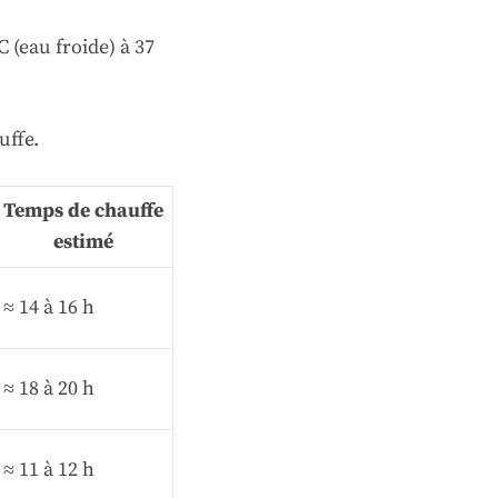
 (eau froide) à 37
uffe.
Temps de chauffe
estimé
≈ 14 à 16 h
≈ 18 à 20 h
≈ 11 à 12 h