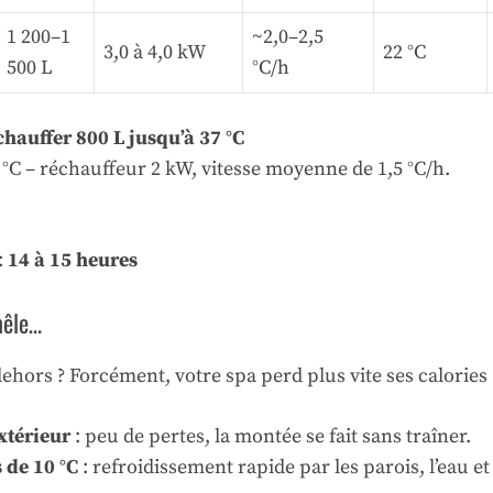
1 200–1
~2,0–2,5
3,0 à 4,0 kW
22 °C
500 L
°C/h
chauffer 800 L jusqu’à 37 °C
5 °C – réchauffeur 2 kW, vitesse moyenne de 1,5 °C/h.
:
14 à 15 heures
mêle…
hors ? Forcément, votre spa perd plus vite ses calories 
extérieur
: peu de pertes, la montée se fait sans traîner.
 de 10 °C
: refroidissement rapide par les parois, l’eau et