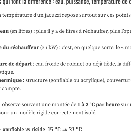
qui font la différence : eau, puissance, température de d
 température d’un jacuzzi repose surtout sur ces points 
’eau
(en litres) : plus il y a de litres à réchauffer, plus l
e du réchauffeur
(en kW) : c’est, en quelque sorte, le « 
ure de départ
: eau froide de robinet ou déjà tiède, la dif
otique.
thermique
: structure (gonflable ou acrylique), couverture
t compte.
 on observe souvent une montée de
1 à 2 °C par heure
sur 
our un modèle rigide correctement isolé.
: gonflable vs rigide, 15 °C ➜ 37 °C