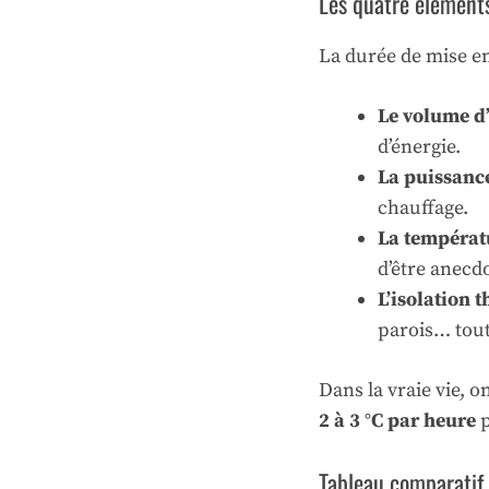
Les quatre éléments 
La durée de mise en
Le volume d
d’énergie.
La puissanc
chauffage.
La températ
d’être anecd
L’isolation 
parois… tou
Dans la vraie vie,
2 à 3 °C par heure
p
Tableau comparatif 